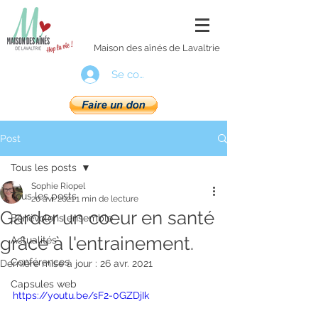
Maison des aînés de Lavaltrie
Se connecter
Post
Tous les posts
Sophie Riopel
Tous les posts
20 avr. 2021
1 min de lecture
Garder un coeur en santé
Bénévolons ensemble
grâce à l'entrainement.
Actualités
Conférences
Dernière mise à jour :
26 avr. 2021
Capsules web
https://youtu.be/sF2-0GZDjIk